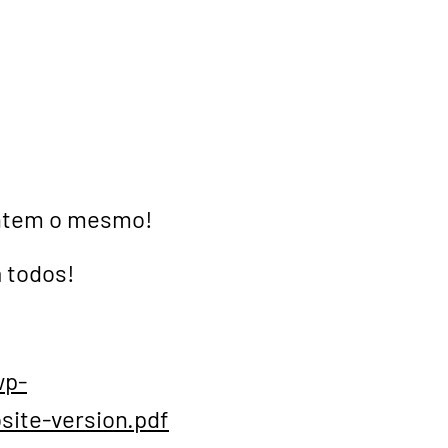
entem o mesmo!
 todos!
wp-
site-version.pdf