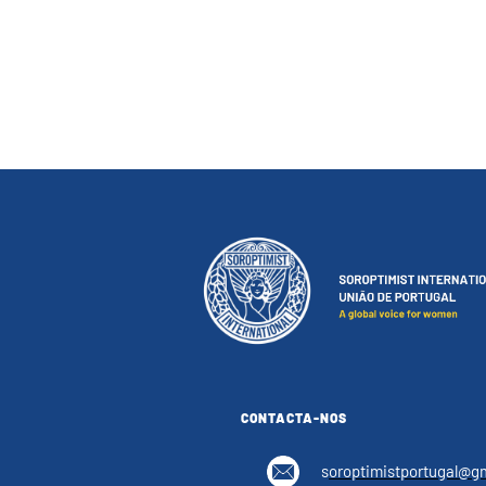
CONTACTA-NOS
s
oroptimistportugal@g