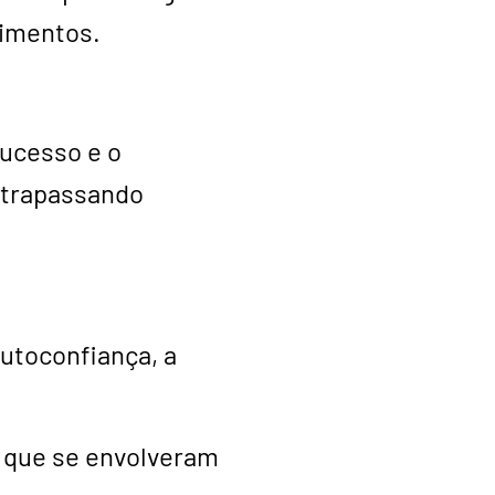
cimentos.
sucesso e o
ltrapassando
utoconfiança, a
 que se envolveram